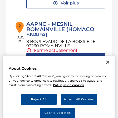
Voir plus
AAPNC - MESNIL
2
ROMAINVILLE (HOMACO
SNAPA)
10.95
km
8 BOULEVARD DE LA BOISSIERE
93230 ROMAINVILLE
Fermé actuellement
Téléphone
Voir plus
About Cookies
By clicking “Accept All Cookies”, you agree to the storing of cookies
on your device to enhance site navigation, analyze site usage, and
assist in our marketing efforts.
Politique de cookies
AAPNC - MESNIL
3
BOULOGNE
Reject All
Accept All Cookies
1 B RUE CASTEJA
12.07
92100 BOULOGNE-BILLANCOURT
km
Fermé actuellement
Cookie Settings