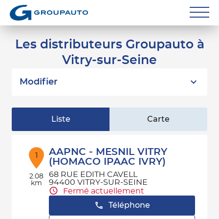
Réparateurs
Les distributeurs Groupauto à
Vitry-sur-Seine
Carrossiers
Flottes entreprise
Modifier
Grands Comptes
Liste
Carte
Poids Lourds
Particuliers
AAPNC - MESNIL VITRY
1
(HOMACO IPAAC IVRY)
Contact
68 RUE EDITH CAVELL
2.08
94400 VITRY-SUR-SEINE
km
Fermé actuellement
Téléphone