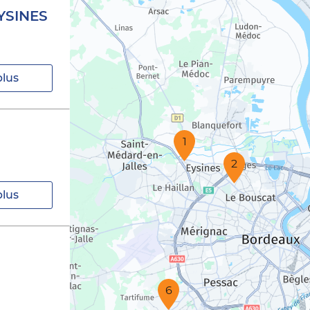
YSINES
plus
1
2
plus
6