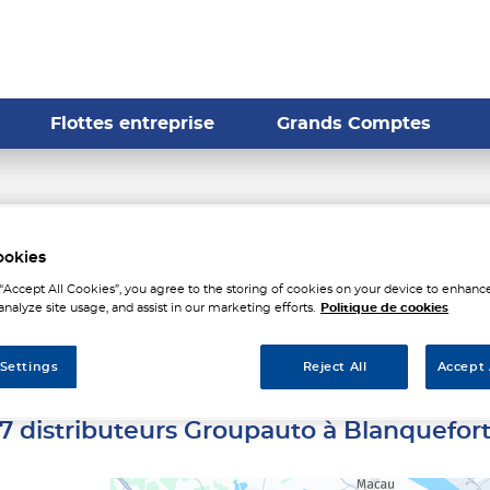
Flottes entreprise
Grands Comptes
tributeurs Groupauto à Bla
ookies
 “Accept All Cookies”, you agree to the storing of cookies on your device to enhance
analyze site usage, and assist in our marketing efforts.
Politique de cookies
 Settings
Reject All
Accept 
7 distributeurs Groupauto à Blanquefor