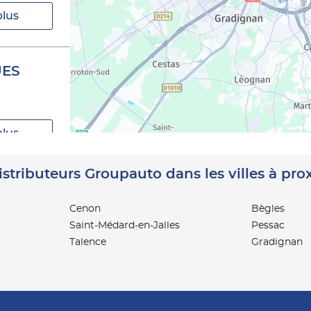
plus
UES
plus
istributeurs Groupauto dans les villes à pro
Cenon
Bègles
Saint-Médard-en-Jalles
Pessac
Talence
Gradignan
plus