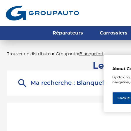
Réparateurs
Carrossiers
Trouver un distributeur Groupauto
Blanquefort
Les dis
About C
By clicking
Ma recherche :
Blanquefort
navigation, 
Cookie