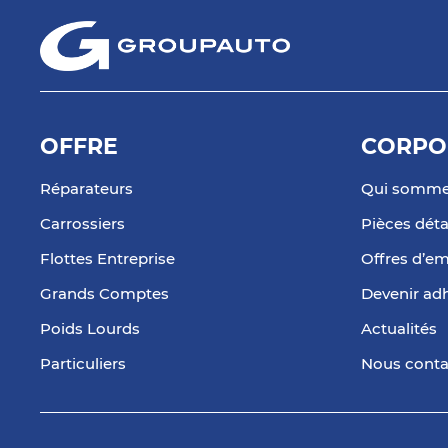
6
158 Avenue du General Leclerc
33600 PESSAC
15.04
Fermé aujourd'hui
km
Téléphone
Voir 
OFFRE
CORPO
TECHNIFREINS
7
Route du Petit Consseiller
Réparateurs
Qui somme
33750 BEYCHAC ET CAILLEAU
21.25
Ouvert 08:00 - 12:00
Carrossiers
Pièces dét
km
Téléphone
Voir 
Flottes Entreprise
Offres d’em
Grands Comptes
Devenir ad
Poids Lourds
Actualités
Particuliers
Nous conta