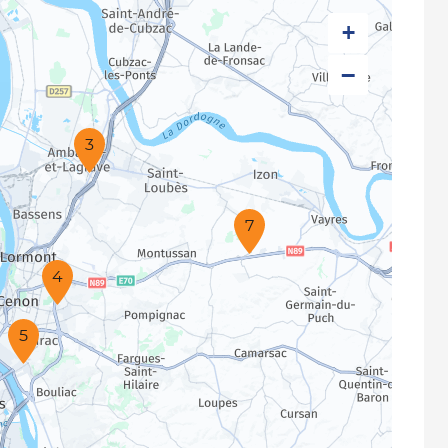
+
−
3
7
4
5