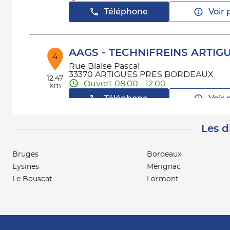
Téléphone
Voir 
AAGS - TECHNIFREINS ARTIG
4
Rue Blaise Pascal
33370 ARTIGUES PRES BORDEAUX
12.47
Ouvert 08:00 - 12:00
km
Téléphone
Voir 
Les d
AAGS ASP BORDEAUX
5
5 Avenue Jean Alfonsea
Bruges
Bordeaux
33270 FLOIRAC
13.15
Eysines
Mérignac
Fermé aujourd'hui
km
Le Bouscat
Lormont
Téléphone
Voir 
AAGS - AAD PESSAC