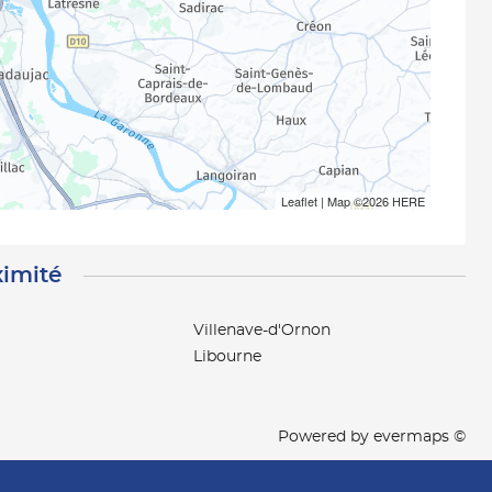
Leaflet
| Map ©2026
HERE
ximité
Villenave-d'Ornon
Libourne
Powered by
evermaps ©