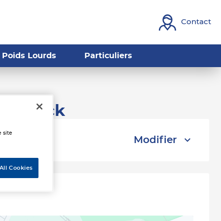
Contact
Poids Lourds
Particuliers
zebrouck
 site
Modifier
All Cookies