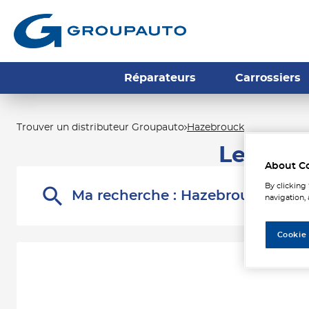
Réparateurs
Carrossiers
Trouver un distributeur Groupauto
Hazebrouck
Les dis
About C
By clicking
Ma recherche :
Hazebrouck
navigation, 
Cookie