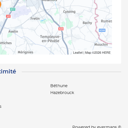
Leaflet
| Map ©2026
HERE
ximité
Béthune
Hazebrouck
s
Powered by
evermaps ©