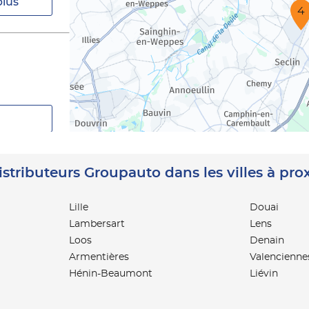
plus
4
istributeurs Groupauto dans les villes à pro
Lille
Douai
Lambersart
Lens
Loos
Denain
Armentières
Valencienne
Hénin-Beaumont
Liévin