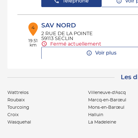
Téléphone
Voir 
SAV NORD
4
2 RUE DE LA POINTE
59113 SECLIN
19.51
Fermé actuellement
km
Voir plus
Les d
Wattrelos
Villeneuve-d'Ascq
Roubaix
Marcq-en-Barœul
Tourcoing
Mons-en-Barœul
Croix
Halluin
Wasquehal
La Madeleine