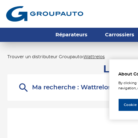
Réparateurs
Carrossiers
Trouver un distributeur Groupauto
Wattrelos
Les di
About C
By clicking
Ma recherche :
Wattrelos
navigation, 
Cookie