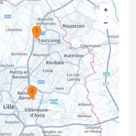
+
−
1
2