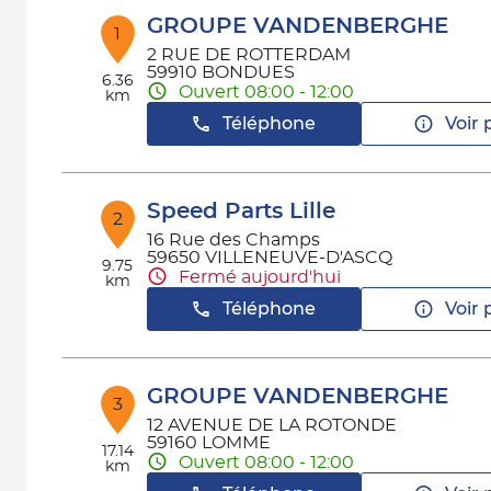
GROUPE VANDENBERGHE
1
2 RUE DE ROTTERDAM
59910 BONDUES
6.36
Ouvert 08:00 - 12:00
km
Téléphone
Voir 
Speed Parts Lille
2
16 Rue des Champs
59650 VILLENEUVE-D'ASCQ
9.75
Fermé aujourd'hui
km
Téléphone
Voir 
GROUPE VANDENBERGHE
3
12 AVENUE DE LA ROTONDE
59160 LOMME
17.14
Ouvert 08:00 - 12:00
km