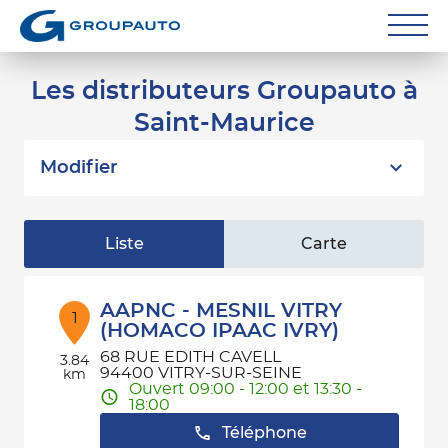
Réparateurs
Les distributeurs Groupauto à
Saint-Maurice
Carrossiers
Flottes entreprise
Modifier
Grands Comptes
Liste
Carte
Poids Lourds
Particuliers
AAPNC - MESNIL VITRY
1
(HOMACO IPAAC IVRY)
Contact
68 RUE EDITH CAVELL
3.84
94400 VITRY-SUR-SEINE
km
Ouvert 09:00 - 12:00 et 13:30 -
18:00
Téléphone