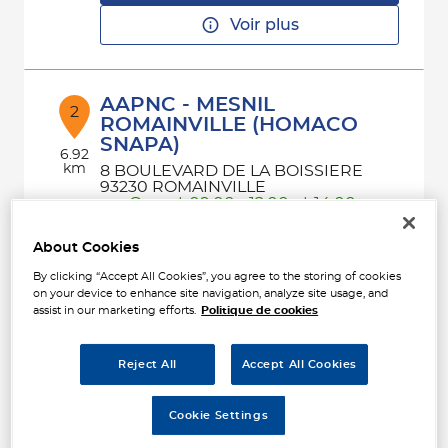
Voir plus
AAPNC - MESNIL
2
ROMAINVILLE (HOMACO
SNAPA)
6.92
km
8 BOULEVARD DE LA BOISSIERE
93230 ROMAINVILLE
Ouvert 09:00 - 12:00 et 14:00 -
18:00
Téléphone
About Cookies
By clicking “Accept All Cookies”, you agree to the storing of cookies
Voir plus
on your device to enhance site navigation, analyze site usage, and
assist in our marketing efforts.
Politique de cookies
MESNIL ACCESSOIRES
Reject All
Accept All Cookies
3
115 Avenue Aristide Briand
93320 LES PAVILLONS SOUS BOIS
10.96
Cookie Settings
Ouvert 09:00 - 12:00 et 13:30 -
km
18:00