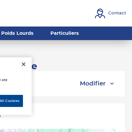
Contact
Poids Lourds
Particuliers
urbevoie
 site
Modifier
All Cookies
e