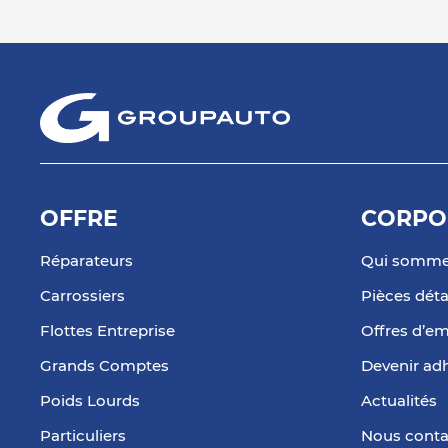
78140 VELIZY-VILLACOUBLAY
13.73
Fermé actuellement
km
Téléphone
Voir 
AAPNC - MESNIL ROMAINVIL
7
(HOMACO SNAPA)
8 BOULEVARD DE LA BOISSIERE
14.38
93230 ROMAINVILLE
km
OFFRE
CORPO
Fermé actuellement
Téléphone
Voir 
Réparateurs
Qui somme
Carrossiers
Pièces dét
AAPNC - MESNIL (1ER ÉTAGE)
Flottes Entreprise
Offres d’em
8
137 Avenue Charles Floquet
Grands Comptes
Devenir ad
93150 LE BLANC MESNIL
14.62
Fermé actuellement
km
Poids Lourds
Actualités
Téléphone
Voir 
Particuliers
Nous conta