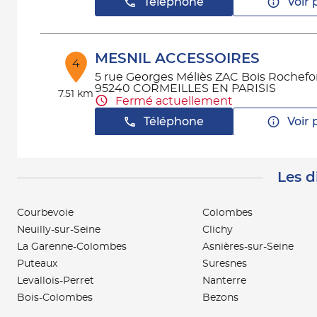
Téléphone
Voir 
MESNIL ACCESSOIRES
4
5 rue Georges Méliès ZAC Bois Rochefo
95240 CORMEILLES EN PARISIS
7.51 km
Fermé actuellement
Téléphone
Voir 
Les d
PARIS PONTOISE POIDS LOU
5
7 AVENUE PAUL LANGEVIN
95220 HERBLAY
Courbevoie
Colombes
13.45
Fermé actuellement
km
Neuilly-sur-Seine
Clichy
Téléphone
Voir 
La Garenne-Colombes
Asnières-sur-Seine
Puteaux
Suresnes
Levallois-Perret
Nanterre
AAPNC - DECLOUX
Bois-Colombes
Bezons
6
71 AVENUE DE L'EUROPE