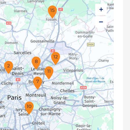
+
15
−
12
8
2
11
7
10