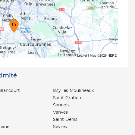
14
Leaflet
| Map ©2026
HERE
ximité
llancourt
Issy-les-Moulineaux
Saint-Gratien
Sannois
Vanves
Saint-Denis
Seine
Sèvres