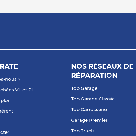
plus
LE
RATE
NOS RÉSEAUX DE
RÉPARATION
plus
s-nous ?
Top Garage
achées VL et PL
Top Garage Classic
ploi
Top Carrosserie
hérent
Garage Premier
plus
Top Truck
cter