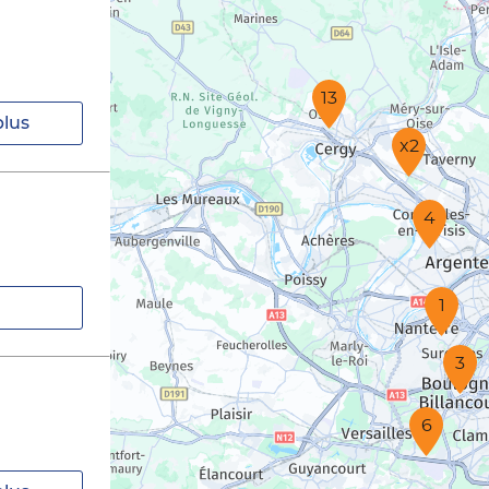
13
plus
x2
4
1
3
6