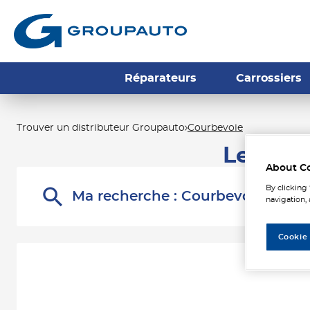
Réparateurs
Carrossiers
Trouver un distributeur Groupauto
Courbevoie
Les dis
About C
By clicking
Ma recherche :
Courbevoie
navigation, 
Cookie