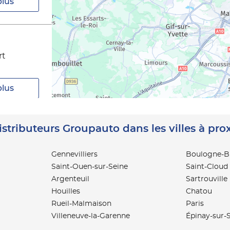
plus
rt
plus
istributeurs Groupauto dans les villes à pro
RDS
Gennevilliers
Boulogne-Bi
Saint-Ouen-sur-Seine
Saint-Cloud
plus
Argenteuil
Sartrouville
Houilles
Chatou
Rueil-Malmaison
Paris
Villeneuve-la-Garenne
Épinay-sur-